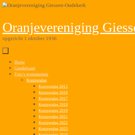
Ga
naar
de
Oranjevereniging Gies
inhoud
opgericht 1 oktober 1936
Ga
Home
naar
Gondelvaart
de
Foto’s evenementen
inhoud
Koningsdag
Koningsdag 2015
Koningsdag 2016
Koningsdag 2017
Koningsdag 2018
Koningsdag 2019
Koningsdag 2021
Koningsdag 2022
Koningsdag 2023
Koningsdag 2024