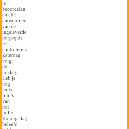
te
beoordelen
en alle
antwoorden
van de
ingeleverde
dorpsquiz
te
controleren.
Zaterdag
volgt
de
uitslag.
Heb je
nog
leuke
foto’s
van
hoe
jullie
Koningsdag
beleefd